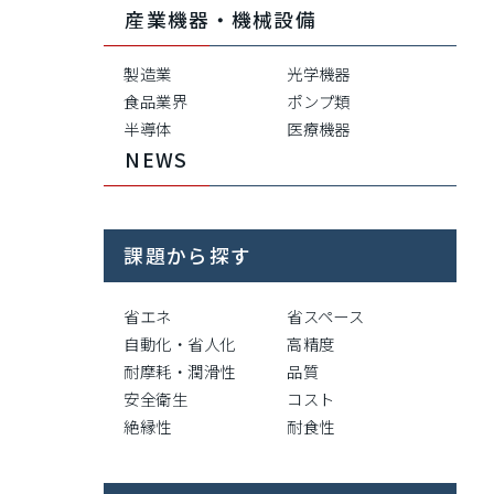
産業機器・機械設備
製造業
光学機器
食品業界
ポンプ類
半導体
医療機器
NEWS
課題から探す
省エネ
省スペース
自動化・省人化
高精度
耐摩耗・潤滑性
品質
安全衛生
コスト
絶縁性
耐食性