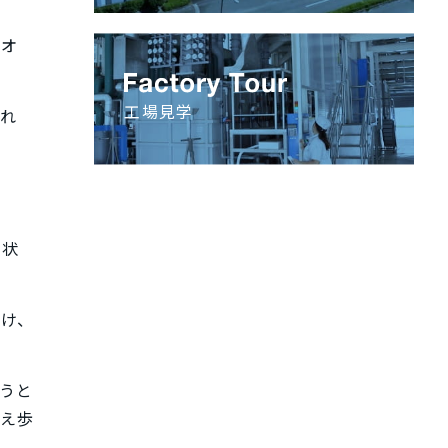
みオ
工場見学
れ
形状
け、
うと
え歩