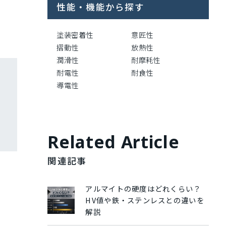
性能・機能から探す
塗装密着性
意匠性
摺動性
放熱性
潤滑性
耐摩耗性
耐電性
耐食性
導電性
Related Article
関連記事
アルマイトの硬度はどれくらい？
HV値や鉄・ステンレスとの違いを
解説