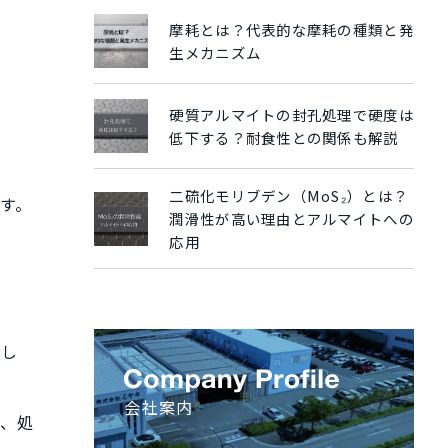
摩耗とは？代表的な摩耗の種類と発
生メカニズム
硬質アルマイトの封孔処理で硬度は
低下する？耐食性との関係も解説
二硫化モリブデン（MoS₂）とは？
す。
潤滑性が高い理由とアルマイトへの
応用
がし
会社案内
、処