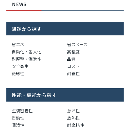
NEWS
課題から探す
省エネ
省スペース
自動化・省人化
高精度
耐摩耗・潤滑性
品質
安全衛生
コスト
絶縁性
耐食性
性能・機能から探す
塗装密着性
意匠性
摺動性
放熱性
潤滑性
耐摩耗性