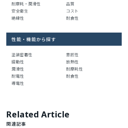
耐摩耗・潤滑性
品質
安全衛生
コスト
絶縁性
耐食性
性能・機能から探す
塗装密着性
意匠性
摺動性
放熱性
潤滑性
耐摩耗性
耐電性
耐食性
導電性
Related Article
関連記事