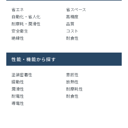
省エネ
省スペース
自動化・省人化
高精度
耐摩耗・潤滑性
品質
安全衛生
コスト
絶縁性
耐食性
性能・機能から探す
塗装密着性
意匠性
摺動性
放熱性
潤滑性
耐摩耗性
耐電性
耐食性
導電性