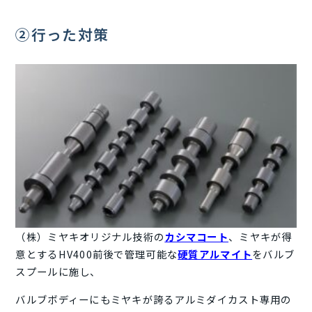
②行った対策
（株）ミヤキオリジナル技術の
カシマコート
、ミヤキが得
意とするHV400前後で管理可能な
硬質アルマイト
をバルブ
スプールに施し、
バルブボディーにもミヤキが誇るアルミダイカスト専用の