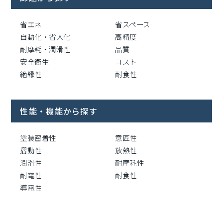
省エネ
省スペース
自動化・省人化
高精度
耐摩耗・潤滑性
品質
安全衛生
コスト
絶縁性
耐食性
性能・機能から探す
塗装密着性
意匠性
摺動性
放熱性
潤滑性
耐摩耗性
耐電性
耐食性
導電性